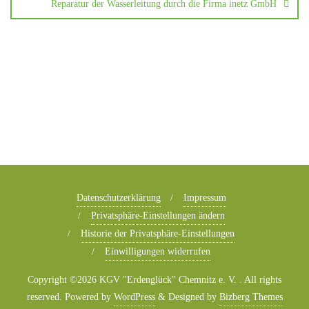
Reparatur der Wasserleitung durch die Firma inetz GmbH
Datenschutzerklärung
Impressum
Privatsphäre-Einstellungen ändern
Historie der Privatsphäre-Einstellungen
Einwilligungen widerrufen
Copyright ©2026 KGV "Erdenglück" Chemnitz e. V. . All rights
reserved.
Powered by
WordPress
&
Designed by
Bizberg Themes