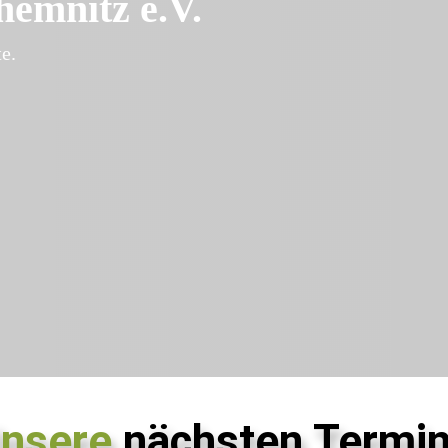
emnitz e.V.
e.
nsere
nächsten Termi