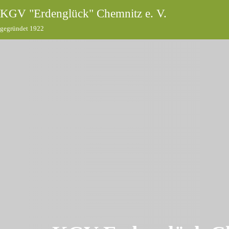
KGV "Erdenglück" Chemnitz e. V.
gegründet 1922