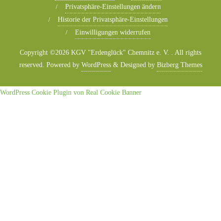
Privatsphäre-Einstellungen ändern
Historie der Privatsphäre-Einstellungen
Einwilligungen widerrufen
Copyright ©2026 KGV "Erdenglück" Chemnitz e. V. . All rights
reserved.
Powered by
WordPress
&
Designed by
Bizberg Themes
WordPress Cookie Plugin von Real Cookie Banner